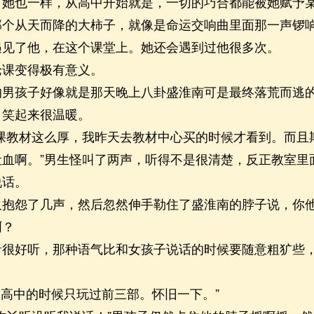
，她也一样，从高中开始就是，一切的巧合都能被她赋予
从天而降的大柿子，就像是命运交响曲里面那一声锣响
遇见了他，在这个课堂上。她还会遇到过他很多次。
课变得极有意义。
孩子好像就是那天晚上八卦盛淮南可是最终落荒而逃的
，笑起来很温暖。
教材这么厚，我昨天去教材中心买的时候才看到。而且
吐血啊。”男生怪叫了两声，听得不是很清楚，反正教室里
话。
怨了几声，然后忽然伸手勒住了盛淮南的脖子说，你他
啊？
好听，那种语气比和女孩子说话的时候要随意粗犷些，
高中的时候只玩过前三部。怀旧一下。”