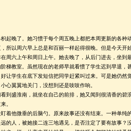
起晚了。她习惯于每个周五晚上都把本周更新的各种动
夜，所以周六早上总是和百丽一样起得很晚。但是今天开
排在周六上午和周日上午。她去晚了，从后门进去，坐到
梯教室。虽然现在的老师早就看惯了学生迟到早退，甚
，好让学生在底下发短信把同学赶紧叫过来。可是她仍然
，小心翼翼地关门，没想到还是吱吱作响。
到盛淮南，就坐在自己的前排，她又闻到很清香的碧浪
过来。
着他微垂的后脑勺。原来故事还没有结束。一种单纯的
遥远的人，被她接二连三地遇见，是否注定了要有故事？