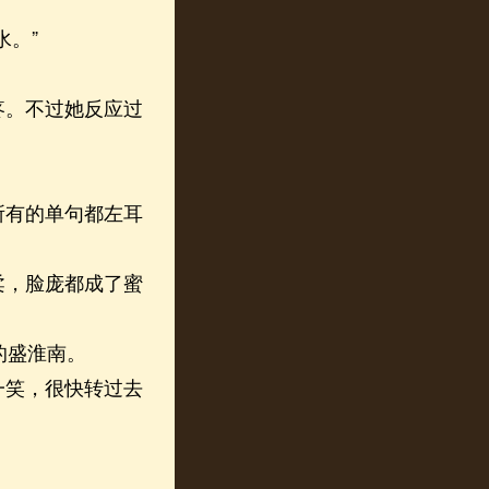
。”
。不过她反应过
有的单句都左耳
，脸庞都成了蜜
的盛淮南。
笑，很快转过去