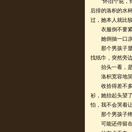
“怀旧个屁，你
后排的洛枳的水
过，她本人就比
衣服倒不要紧
她倒抽一口凉气
那个男孩子显然
找纸巾，突然旁
抬头一看，是盛
洛枳宽容地笑笑
收拾得差不多了
衫，她抬起头望
怕，我不会哭着让
那个男孩子终于
可能还停留在上