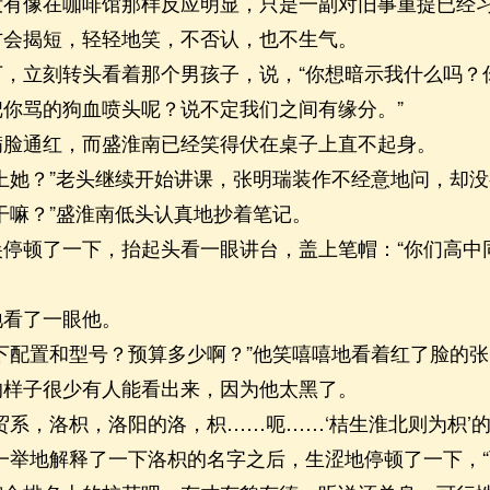
像在咖啡馆那样反应明显，只是一副对旧事重提已经习
方会揭短，轻轻地笑，不否认，也不生气。
立刻转头看着那个男孩子，说，“你想暗示我什么吗？
你骂的狗血喷头呢？说不定我们之间有缘分。”
通红，而盛淮南已经笑得伏在桌子上直不起身。
她？”老头继续开始讲课，张明瑞装作不经意地问，却没
嘛？”盛淮南低头认真地抄着笔记。
顿了一下，抬起头看一眼讲台，盖上笔帽：“你们高中
看了一眼他。
配置和型号？预算多少啊？”他笑嘻嘻地看着红了脸的张
子很少有人能看出来，因为他太黑了。
系，洛枳，洛阳的洛，枳……呃……‘桔生淮北则为枳’
一举地解释了一下洛枳的名字之后，生涩地停顿了一下，