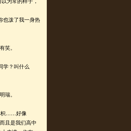
以为常的样子，
你也泼了我一身热
有笑。
同学？叫什么
明瑞。
的枳……好像
“而且是我们高中