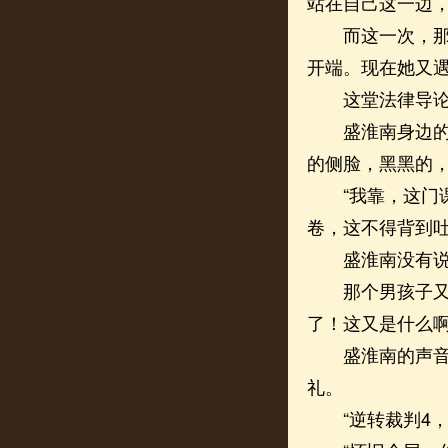
站在自己这一边
而这一次，那个
开端。现在她又
这堂法律导论
盛淮南身边的男
的侧脸，黑黑的
“我靠，这门课
卷，这不得背到
盛淮南没有说
那个男孩子又抱
了！这又是什么
盛淮南的声音很
礼。
“逆转裁判4，