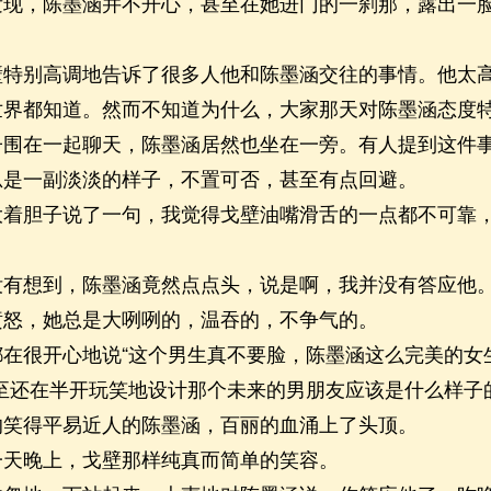
，陈墨涵并不开心，甚至在她进门的一刹那，露出一脸
别高调地告诉了很多人他和陈墨涵交往的事情。他太高
世界都知道。然而不知道为什么，大家那天对陈墨涵态度
子围在一起聊天，陈墨涵居然也坐在一旁。有人提到这件
总是一副淡淡的样子，不置可否，甚至有点回避。
胆子说了一句，我觉得戈壁油嘴滑舌的一点都不可靠，
想到，陈墨涵竟然点点头，说是啊，我并没有答应他
，她总是大咧咧的，温吞的，不争气的。
很开心地说“这个男生真不要脸，陈墨涵这么完美的女
甚至还在半开玩笑地设计那个未来的男朋友应该是什么样子
的笑得平易近人的陈墨涵，百丽的血涌上了头顶。
晚上，戈壁那样纯真而简单的笑容。