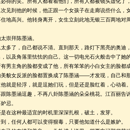
在必得的笑。所有人都看着他们，所有人都被镜头虚化了
见到他的时候，他正跟一个女孩子在走廊说些什么，女
不住地高兴。他转身离开，女生立刻此地无银三百两地对
太崇拜陈墨涵。
多了，自己都说不清。直到那天，路灯下黑亮的奥迪，
出，以及角落里怯怯的自己。这一切电光石火般击中了她
所有男主角的脸都变成了他，所有笨笨的小白女主的脸都
的美貌女反派的脸都置换成了陈墨涵——才发现，自己和
道他就是轻浮，就是逗她们玩，但是还是脸红着，心动着
陈墨涵逗趣，不再八卦陈墨涵的朵朵桃花。江百丽告诉
不妒忌。
在这种最适宜的时机里深深扎根，破土，发芽。
，任何人都可以变得狠毒，只要他知道什么是嫉妒。