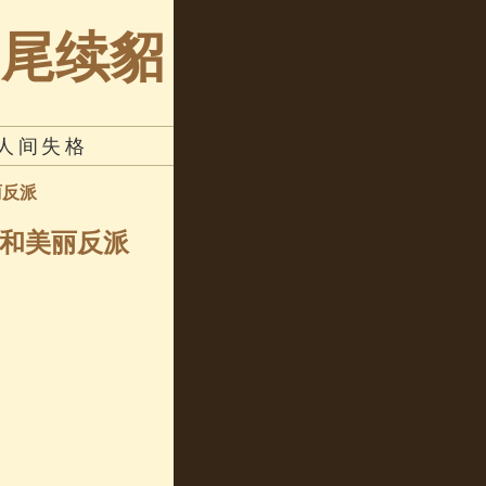
狗尾续貂
人间失格
丽反派
主和美丽反派