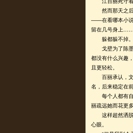
江百丽死守着自
然而那天之后戈
——在看哪本小
留在几号身上…
躲都躲不掉
戈壁为了陈墨涵
都没有什么兴趣
且更轻松。
百丽承认，文科
名，后来稳定在
每个人都有自己
丽疏远她而花更
这样超然洒脱的
心眼。