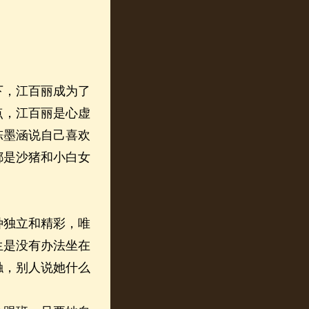
，江百丽成为了
点，江百丽是心虚
陈墨涵说自己喜欢
都是沙猪和小白女
独立和精彩，唯
生是没有办法坐在
触，别人说她什么