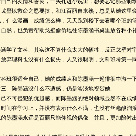
己的友情和善良，一头扎进小说里，想要忘记那些萌
壁以救命之恩要挟，和江百丽自来熟，总是从她这里套
说，什么漫画，成绩怎么样，天天跑到楼下去看哪个班的
…自然，也负责帮助戈壁偷偷地往陈墨涵书桌里放各种小
。
学了文科。其实这不算什么太大的牺牲，反正戈壁对宇
，放弃理科也没有什么损失，人又很聪明，文科班考第一
班很适合自己，她的成绩从和陈墨涵一起徘徊中游一下
前三。陈墨涵没什么不适感，仍是淡淡地祝贺她。
不可侵犯的优越感，而陈墨涵的绝对领域显然不在成绩
多时间在学习上，并没有表示什么不满，也没有丝毫酸溜
陈墨涵永远是百丽只能仰视的偶像。并且，更加陪衬出