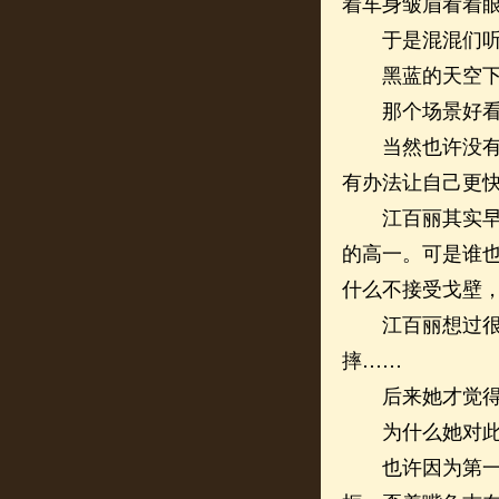
着车身皱眉看着眼
于是混混们听
黑蓝的天空下，
那个场景好看得
当然也许没有那
有办法让自己更
江百丽其实早就
的高一。可是谁
什么不接受戈壁，
江百丽想过很多
摔……
后来她才觉得
为什么她对此不
也许因为第一次