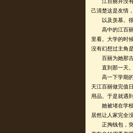
江百丽并没有向
己清楚这是友情
以及羡慕。很
高中的江百丽不
里看。大学的时
没有幻想过主角
百丽为她那古
直到那一天
高一下学期的时
天江百丽做完值
用品。于是就遇
她被堵在学校偏
居然让人家完全没
正掏钱包，突然