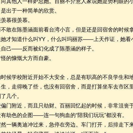
其他人一样妒忌她。百丽不介意人家说她是势利眼的小
，是出于一种简单的欣赏。
羡慕很羡慕。
敢在陈墨涵面前看台湾小言，但是还是回宿舍的时候拿
候她才知道什么叫YY，什么叫玛丽苏——上天作证，她看
是自己——反而被幻化成了陈墨涵的样子。
怪的慷慨大方而自豪。
。
候学校附近开始不大安全，总是有职高的不良学生和地
日生，走得晚了些，也没有回宿舍，而是打算坐车去市区
到了几个。
门附近，而且只劫财。百丽回忆起的时候，非常沮丧于
有劫色的企图——连一句狗血的“陪我们玩玩”都没有。
一辆奥迪冲过来，急停在旁边。车门打开，后排走下来