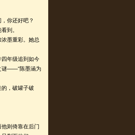
，你还好吧？
能看到。
浓墨重彩。她总
四年级追到如今
谜——“陈墨涵为
的，破罐子破
他则倚靠在后门