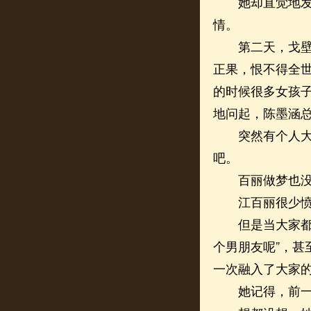
她却直觉地发现
情。
第二天，戈壁特
正果，恨不得全
的时候很多女孩
地问起，陈墨涵
突然有个人大着
吧。
百丽做梦也没有
江百丽很少愤怒
但是当大家都在
个男朋友呢”，
一次融入了大家
她记得，前一天