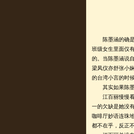
陈墨涵的确是个
班级女生里面仅
的。当陈墨涵说
梁凤仪亦舒张小
的台湾小言的时
其实如果陈墨涵
江百丽慢慢看出
一的欠缺是她没
咖啡厅妙语连珠
都不在乎，反正