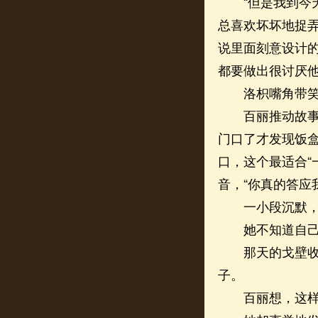
“但是我到今天
总喜欢坏坏地捉
说里面刻意设计
都要做出很讨厌他
洛枳嘴角带笑
百丽推动故事情
门口了才发现饭
口，这个最适合“
音，“你真的答应
一小段沉默，百
她不知道自己为
那天的戈壁收回
子。
百丽想，这样多