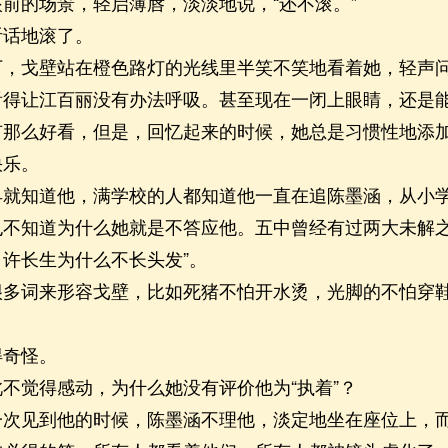
前的场景，轻启薄唇，淡淡地说，“还不滚。”
话地滚了。
戈壁站在橙色路灯的光线里半笑不笑地看着她，轻声问
让江百丽没有办法呼吸。甚至现在一闭上眼睛，还是
么好看，但是，回忆起来的时候，她总是习惯性地添加
快乐。
知道他，满学校的人都知道他一直在追陈墨涵，从小学
也不知道为什么她就是不答应他。五中曾经有过两大未解之
许长生为什么不长头发”。
词来形容戈壁，比如死猪不怕开水烫，光脚的不怕穿鞋
奇怪。
觉得感动，为什么她没有评价他为“执着”？
见到他的时候，陈墨涵不理他，淡定地坐在座位上，而