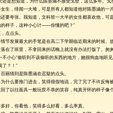
还是想知道，为什么陈墨涵不接受戈壁，这么多年。戈
弄女生，绯闻一大堆，可是所有人都知道他对陈墨涵的一
的还要夸张。我知道，文科班一大半的女生都喜欢他，可
的样子，这种小心计——你懂的吧？”
，点点头。
节发展最大的手笔是在高二下学期临近期末的时候。放
盒落在了班里，不拿回来的话晚上就没有办法打饭了。匆
一不小心”偷听到不该偷听的东西的地方，她很狗血地听
我了？！”
丽猜到是陈墨涵在迟疑的点头。
什么要推门进去，笑得很假地说，完了完了不许反悔
了以往面具一般玩世不恭的笑容，纯真开怀的样子像个
好，你看他，笑得多么好看，多么率真。