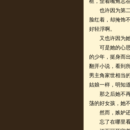
框，歪着嘴角志
也许因为第二次
脸红着，却掩饰
好轻浮啊。
又也许因为她
可是她的心思太
的少年，挺身而
翻开小说，看到
男主角家世相当
姑娘一样，明知
那之后她不再跟
荡的好女孩，她
然而，嫉妒还是
忘了在哪里看到