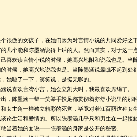
很傲的女孩子，在她们因为对言情小说的共同爱好之下
有的几个能和陈墨涵说得上话的人。然而其实，对于这一
自己喜欢读言情小说的时候，她高兴地附和说我也是。当
娴的时候，她高兴地说我也是。当陈墨涵说最瞧不起到处
候，她哑了一下，笑笑说，是挺无聊的。
说喜欢台湾小言，她会立刻大叫，我最喜欢席绢了。
，陈墨涵一颦一笑举手投足都贯彻着亦舒小说里的那种
有和女主角一样独立精彩的死党，毕竟对着江百丽这种女
地谈论生活和爱情的。所以陈墨涵几乎只和男生在一起接
不敢当着她的面说——陈墨涵的身家是公开的秘密。